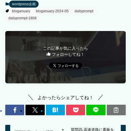
wordpress企画
bloganuary
bloganuary-2024-05
dailyprompt
dailyprompt-1808
この記事が気に入ったら
フォローしてね！
よかったらシェアしてね！
質問25.高速道路に看板を