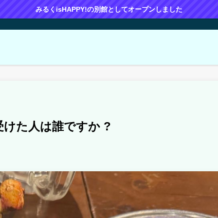
みるくisHAPPY!の別館としてオープンしました
受けた人は誰ですか ?