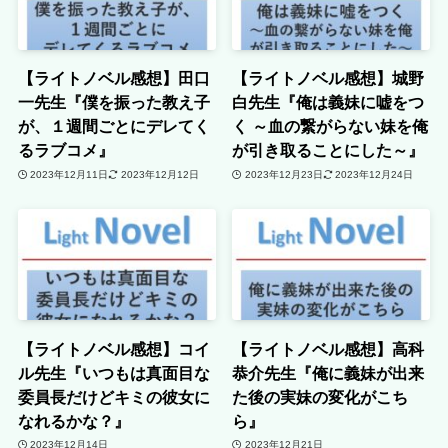
【ライトノベル感想】田口
【ライトノベル感想】城野
一先生『僕を振った教え子
白先生『俺は義妹に嘘をつ
が、１週間ごとにデレてく
く ～血の繋がらない妹を俺
るラブコメ』
が引き取ることにした～』
2023年12月11日
2023年12月12日
2023年12月23日
2023年12月24日
【ライトノベル感想】コイ
【ライトノベル感想】高科
ル先生『いつもは真面目な
恭介先生『俺に義妹が出来
委員長だけどキミの彼女に
た後の実妹の変化がこち
なれるかな？』
ら』
2023年12月14日
2023年12月21日