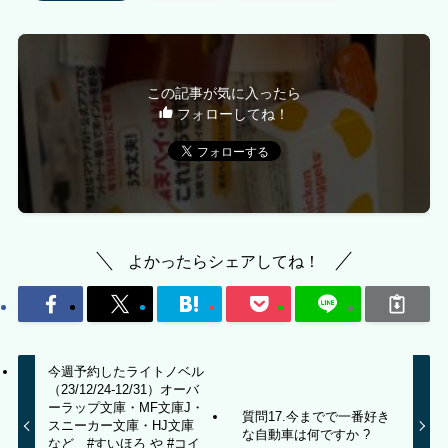
この記事が気に入ったら
フォローしてね！
よかったらシェアしてね！
今週予約したライトノベル
（23/12/24-12/31）オーバ
ーラップ文庫・MF文庫J・
質問17.今までで一番好き
スニーカー文庫・HJ文庫
な自動車は何ですか ?
など #すいほろ や #コイ