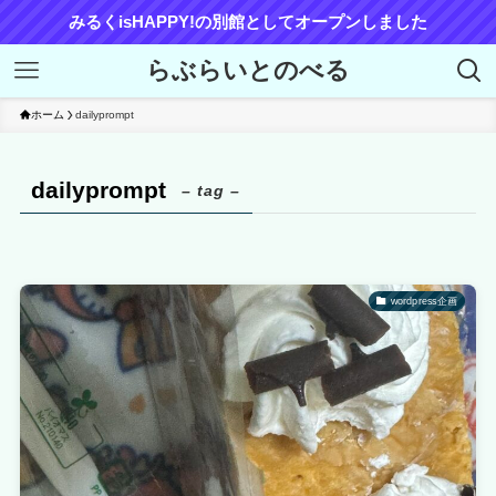
みるくisHAPPY!の別館としてオープンしました
らぶらいとのべる
ホーム
dailyprompt
dailyprompt
– tag –
wordpress企画