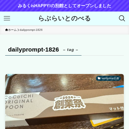
みるくisHAPPY!の別館としてオープンしました
らぶらいとのべる
ホーム
dailyprompt-1826
dailyprompt-1826
– tag –
wordpress企画